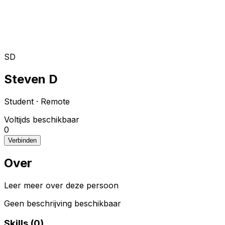
Toggle theme
Inloggen
Meteen starten
open navigation menu
SD
Steven D
Student
·
Remote
Voltijds beschikbaar
0
Verbinden
Over
Leer meer over deze persoon
Geen beschrijving beschikbaar
Skills (
0
)