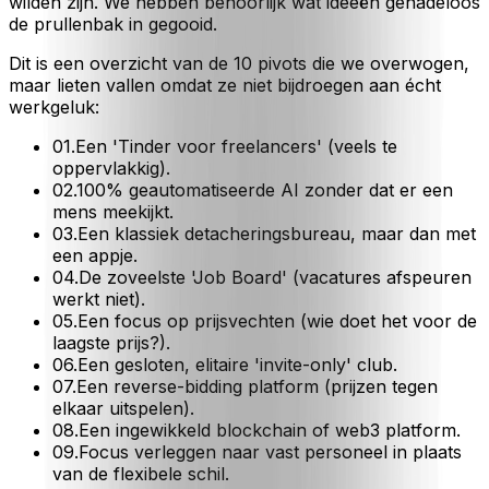
wilden zijn. We hebben behoorlijk wat ideeën genadeloos
de prullenbak in gegooid.
Dit is een overzicht van de 10 pivots die we overwogen,
maar lieten vallen omdat ze niet bijdroegen aan écht
werkgeluk:
01
.
Een 'Tinder voor freelancers' (veels te
oppervlakkig).
02
.
100% geautomatiseerde AI zonder dat er een
mens meekijkt.
03
.
Een klassiek detacheringsbureau, maar dan met
een appje.
04
.
De zoveelste 'Job Board' (vacatures afspeuren
werkt niet).
05
.
Een focus op prijsvechten (wie doet het voor de
laagste prijs?).
06
.
Een gesloten, elitaire 'invite-only' club.
07
.
Een reverse-bidding platform (prijzen tegen
elkaar uitspelen).
08
.
Een ingewikkeld blockchain of web3 platform.
09
.
Focus verleggen naar vast personeel in plaats
van de flexibele schil.