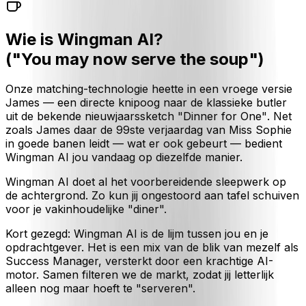
Wie is Wingman AI?
("You may now serve the soup")
Onze matching-technologie heette in een vroege versie
James
— een directe knipoog naar de klassieke butler
uit de bekende nieuwjaarssketch
"Dinner for One"
. Net
zoals James daar de 99ste verjaardag van Miss Sophie
in goede banen leidt — wat er ook gebeurt — bedient
Wingman AI jou vandaag op diezelfde manier.
Wingman AI doet al het voorbereidende sleepwerk op
de achtergrond. Zo kun jij ongestoord aan tafel schuiven
voor je vakinhoudelijke "diner".
Kort gezegd: Wingman AI is de lijm tussen jou en je
opdrachtgever. Het is een mix van de blik van mezelf als
Success Manager, versterkt door een krachtige AI-
motor. Samen filteren we de markt, zodat jij letterlijk
alleen nog maar hoeft te "serveren".