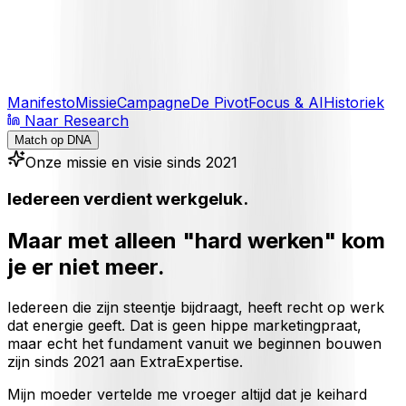
Toggle theme
Inloggen
Meteen starten
open navigation menu
Manifesto
Missie
Campagne
De Pivot
Focus & AI
Historiek
Naar Research
Match op DNA
Onze missie en visie sinds 2021
Iedereen verdient
werkgeluk.
Maar met alleen "hard werken" kom
je er niet meer.
Iedereen die zijn steentje bijdraagt, heeft recht op werk
dat energie geeft. Dat is geen hippe marketingpraat,
maar echt het fundament vanuit we beginnen bouwen
zijn sinds 2021 aan ExtraExpertise.
Mijn moeder vertelde me vroeger altijd dat je keihard