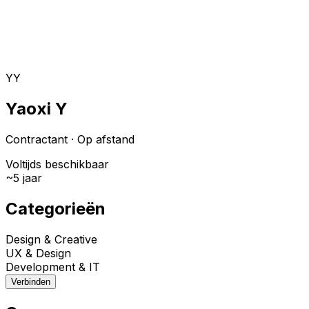
Toggle theme
Inloggen
Meteen starten
open navigation menu
YY
Yaoxi Y
Contractant
·
Op afstand
Voltijds beschikbaar
~
5
jaar
Categorieën
Design & Creative
UX & Design
Development & IT
Verbinden