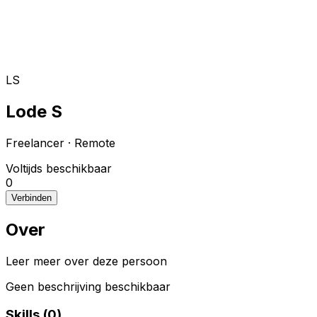
Toggle theme
Inloggen
Meteen starten
open navigation menu
LS
Lode S
Freelancer
·
Remote
Voltijds beschikbaar
0
Verbinden
Over
Leer meer over deze persoon
Geen beschrijving beschikbaar
Skills (
0
)