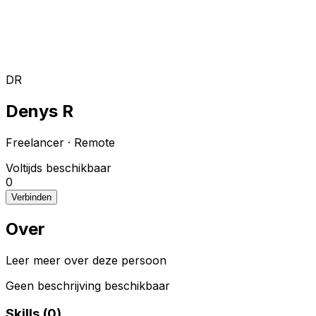
Toggle theme
Inloggen
Meteen starten
open navigation menu
DR
Denys R
Freelancer
·
Remote
Voltijds beschikbaar
0
Verbinden
Over
Leer meer over deze persoon
Geen beschrijving beschikbaar
Skills (
0
)