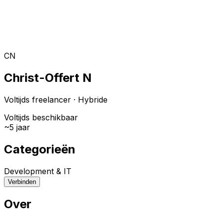
Toggle theme
Inloggen
Meteen starten
open navigation menu
CN
Christ-Offert N
Voltijds freelancer
·
Hybride
Voltijds beschikbaar
~
5
jaar
Categorieën
Development & IT
Verbinden
Over