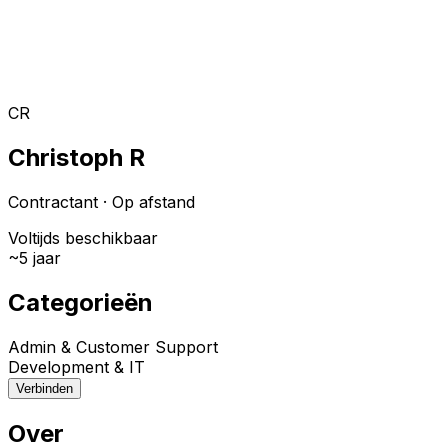
Toggle theme
Inloggen
Meteen starten
open navigation menu
CR
Christoph R
Contractant
·
Op afstand
Voltijds beschikbaar
~
5
jaar
Categorieën
Admin & Customer Support
Development & IT
Verbinden
Over