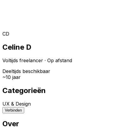
Toggle theme
Inloggen
Meteen starten
open navigation menu
CD
Celine D
Voltijds freelancer
·
Op afstand
Deeltijds beschikbaar
~
10
jaar
Categorieën
UX & Design
Verbinden
Over