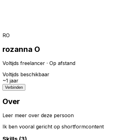
Toggle theme
Inloggen
Meteen starten
open navigation menu
RO
rozanna O
Voltijds freelancer
·
Op afstand
Voltijds beschikbaar
~
1
jaar
Verbinden
Over
Leer meer over deze persoon
Ik ben vooral gericht op shortformcontent
Skills (
3
)