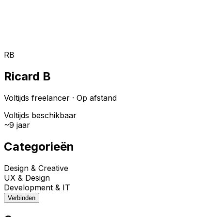
Toggle theme
Inloggen
Meteen starten
open navigation menu
RB
Ricard B
Voltijds freelancer
·
Op afstand
Voltijds beschikbaar
~
9
jaar
Categorieën
Design & Creative
UX & Design
Development & IT
Verbinden