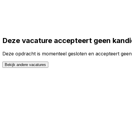
Toggle theme
Inloggen
Meteen starten
open navigation menu
Deze vacature accepteert geen kand
Deze opdracht is momenteel gesloten en accepteert geen s
Bekijk andere vacatures