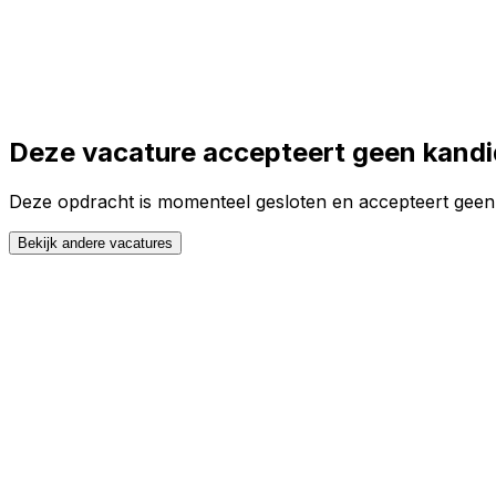
Toggle theme
Inloggen
Meteen starten
open navigation menu
Deze vacature accepteert geen kand
Deze opdracht is momenteel gesloten en accepteert geen s
Bekijk andere vacatures